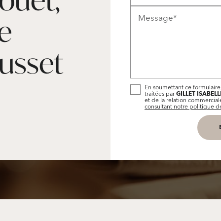
Message*
e
usset
En soumettant ce formulaire,
traitées par
GILLET ISABELL
et de la relation commercia
consultant notre politique de