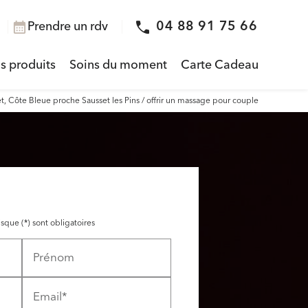
04 88 91 75 66
Prendre un rdv
calendar_month
s produits
Soins du moment
Carte Cadeau
t, Côte Bleue proche Sausset les Pins / offrir un massage pour couple
sque (*) sont obligatoires
Prénom
Email*