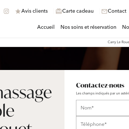
Avis clients
Carte cadeau
Contact
redeem
star
mail_outline
Accueil
Nos soins et réservation
No
Carry Le Roue
Contactez-nous
 massage
Les champs indiqués par un astéri
le
Nom*
ouet,
Téléphone*