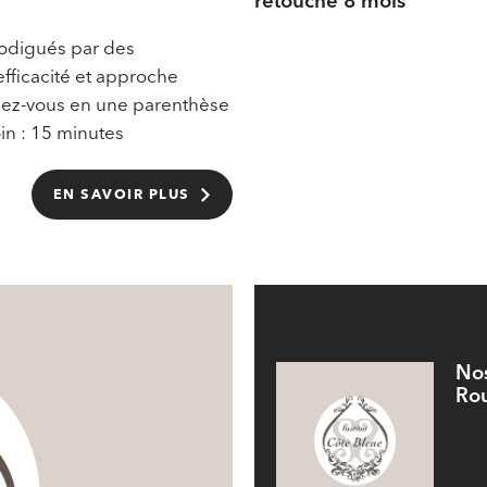
retouche 8 mois
odigués par des
efficacité et approche
dez-vous en une parenthèse
oin : 15 minutes
EN SAVOIR PLUS
Nos
Rou